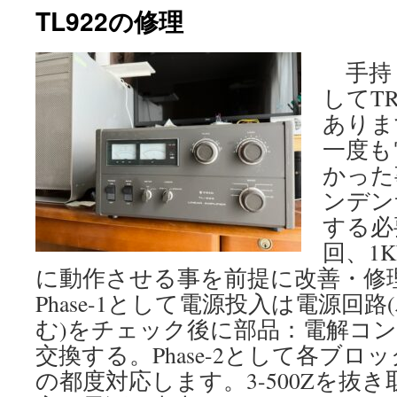
TL922の修理
手持
してTR
ありま
一度も
かった
ンデン
する必
回、1
に動作させる事を前提に改善・修
Phase-1として電源投入は電源回
む)をチェック後に部品：電解コン
交換する。Phase-2として各ブ
の都度対応します。3-500Zを抜