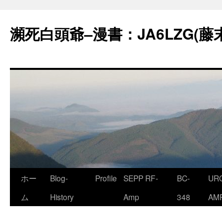
コ
ン
瀕死白頭爺–漫書：JA6LZG(藤
テ
ン
ツ
へ
ス
キ
ッ
プ
ホー
Blog-
Profile
SEPP RF-
BC-
URC
ム
History
Amp
348
AM