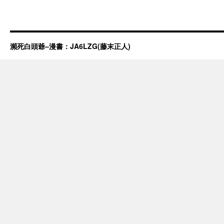
瀕死白頭爺–漫書：JA6LZG(藤末正人)