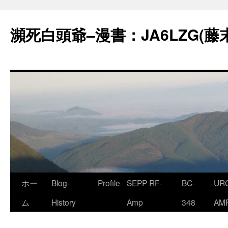
コ
ン
瀕死白頭爺–漫書：JA6LZG(藤
テ
ン
ツ
へ
ス
キ
ッ
プ
ホー
Blog-
Profile
SEPP RF-
BC-
URC
ム
History
Amp
348
AM