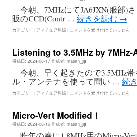
家
今朝、7MHzにてJA6JXN(服部
庭
菜
販のCCD(Contr …
続きを読む
→
園
は
Unique
カテゴリー:
アマチュア無線
|
コメントを受け付けていません
CCD-
Antenna
は
Listening to 3.5MHz by 7MHz-
投稿日:
2024-06-17
作成者:
masan_jiji
今朝、早く起きたので3.5MHz帯
ル・アンテナを使って聞い …
続
Listening
カテゴリー:
アマチュア無線
|
コメントを受け付けていません
to
3.5MHz
by
Micro-Vert Modified！
7MHz-
Ant
投稿日:
2024-06-16
作成者:
masan_jiji
は
昨年の春に1.8MHz用のMicro-Vert