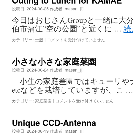
Outing to Lunch for KAMAE
Loop
化
投稿日:
2024-06-25
作成者:
masan_jiji
は
今日はおじさんGroupと一緒に大
伯市蒲江”空の公園”と近くに …
続
Outing
カテゴリー:
一般
|
コメントを受け付けていません
to
Lunch
for
小さな小さな家庭菜園
KAMAE
は
投稿日:
2024-06-24
作成者:
masan_jiji
小生の家庭差園ではキューリや
etcなどを栽培していますが、こ 
小
カテゴリー:
家庭菜園
|
コメントを受け付けていません
さ
な
小
Unique CCD-Antenna
さ
な
投稿日:
2024-06-19
作成者:
masan_jiji