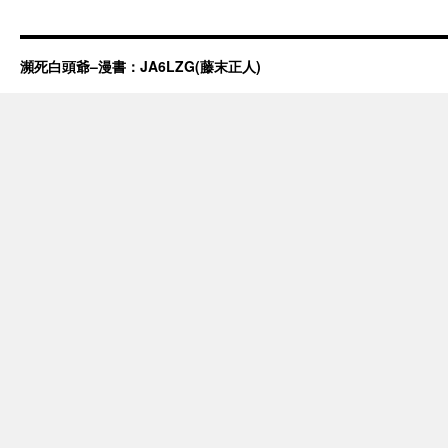
瀕死白頭爺–漫書：JA6LZG(藤末正人)