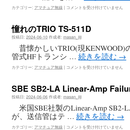
た！
Phasing
カテゴリー:
アマチュア無線
|
コメントを受け付けていません
は
network
combines
は
憧れのTRIO TS-511D
投稿日:
2024-06-10
作成者:
masan_jiji
昔懐かしいTRIO(現KENWOOD)の
管式HFトランシ …
続きを読む
→
憧
カテゴリー:
アマチュア無線
|
コメントを受け付けていません
れ
の
TRIO
SBE SB2-LA Linear-Amp Fail
TS-
511D
投稿日:
2024-06-06
作成者:
masan_jiji
は
米国SBE社製のLinear-Amp SB
が、送信管はテ …
続きを読む
→
SBE
カテゴリー:
アマチュア無線
|
コメントを受け付けていません