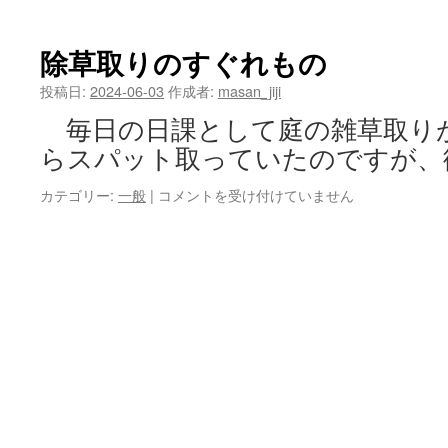
SB2-
LA
Linear-
除草取りのすぐれもの
Amp
Failure
投稿日:
2024-06-03
作成者:
masan_jiji
?
毎日の日課として庭の雑草取り
は
らスパット取っていたのですが、
除
カテゴリー:
一般
|
コメントを受け付けていません
草
取
り
の
す
ぐ
れ
も
の
は