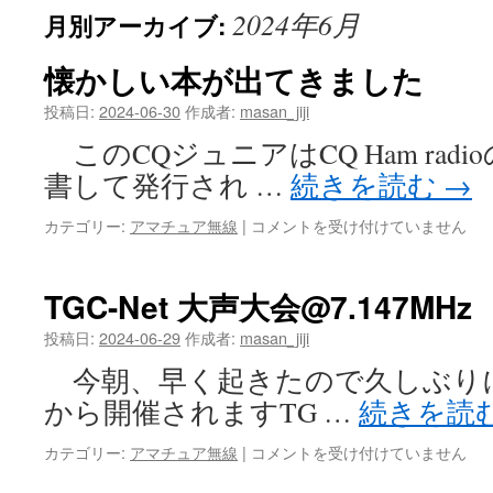
2024年6月
月別アーカイブ:
懐かしい本が出てきました
投稿日:
2024-06-30
作成者:
masan_jiji
このCQジュニアはCQ Ham radio
書して発行され …
続きを読む
→
懐
カテゴリー:
アマチュア無線
|
コメントを受け付けていません
か
し
い
TGC-Net 大声大会@7.147MHz
本
が
投稿日:
2024-06-29
作成者:
masan_jiji
出
今朝、早く起きたので久しぶりに7.14
て
き
から開催されますTG …
続きを読
ま
し
TGC-
カテゴリー:
アマチュア無線
|
コメントを受け付けていません
た
Net
は