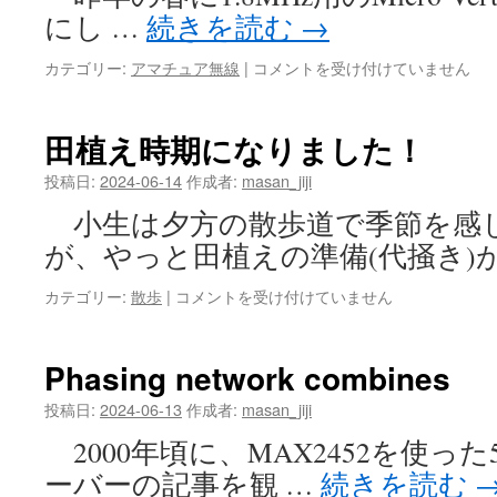
にし …
続きを読む
→
Micro-
カテゴリー:
アマチュア無線
|
コメントを受け付けていません
Vert
Modified！
は
田植え時期になりました！
投稿日:
2024-06-14
作成者:
masan_jiji
小生は夕方の散歩道で季節を感
が、やっと田植えの準備(代掻き)が
田
カテゴリー:
散歩
|
コメントを受け付けていません
植
え
時
Phasing network combines
期
に
投稿日:
2024-06-13
作成者:
masan_jiji
な
2000年頃に、MAX2452を使った
り
ま
ーバーの記事を観 …
続きを読む
し