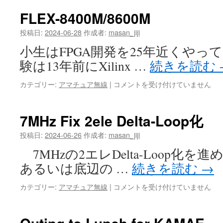
大
声
FLEX-8400M/8600M
大
会
投稿日:
2024-06-28
作成者:
masan_jiji
@7.147MHz
小生はFPGA開発を25年近くやっ
は
験は13年前にXilinx …
続きを読む
FLEX-
カテゴリー:
アマチュア無線
|
コメントを受け付けていません
8400M/8600M
は
7MHz Fix 2ele Delta-Loop化
投稿日:
2024-06-26
作成者:
masan_jiji
7MHzの2エレDelta-Loop化を
あるいは底辺の …
続きを読む
→
7MHz
カテゴリー:
アマチュア無線
|
コメントを受け付けていません
Fix
2ele
Delta-