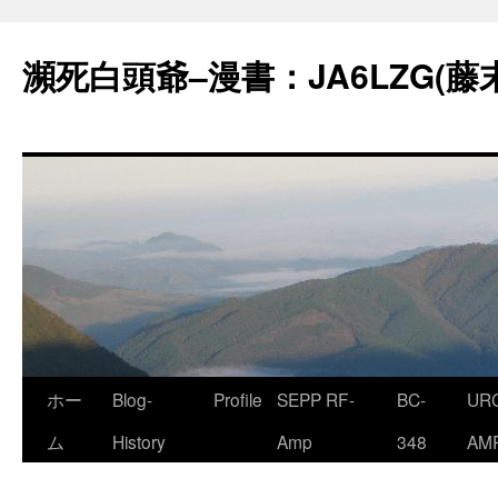
コ
ン
瀕死白頭爺–漫書：JA6LZG(藤
テ
ン
ツ
へ
ス
キ
ッ
プ
ホー
Blog-
Profile
SEPP RF-
BC-
URC
ム
History
Amp
348
AM