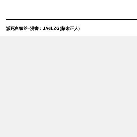
瀕死白頭爺–漫書：JA6LZG(藤末正人)