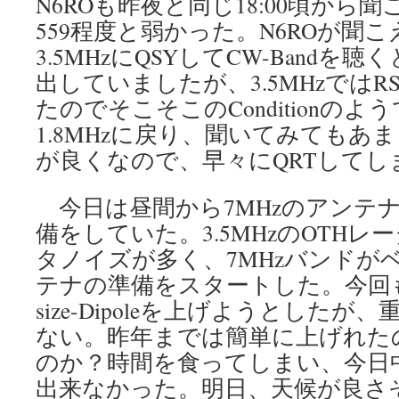
N6ROも昨夜と同じ18:00頃から
559程度と弱かった。N6ROが聞
3.5MHzにQSYしてCW-Bandを聴
出していましたが、3.5MHzではR
たのでそこそこのConditionの
1.8MHzに戻り、聞いてみてもあ
が良くなので、早々にQRTしてし
今日は昼間から7MHzのアンテ
備をしていた。3.5MHzのOTH
タノイズが多く、7MHzバンドが
テナの準備をスタートした。今回も例
size-Dipoleを上げようとした
ない。昨年までは簡単に上げれた
のか？時間を食ってしまい、今日
出来なかった。明日、天候が良さ