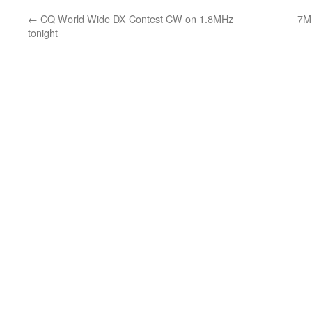
←
CQ World Wide DX Contest CW on 1.8MHz
7M
tonight