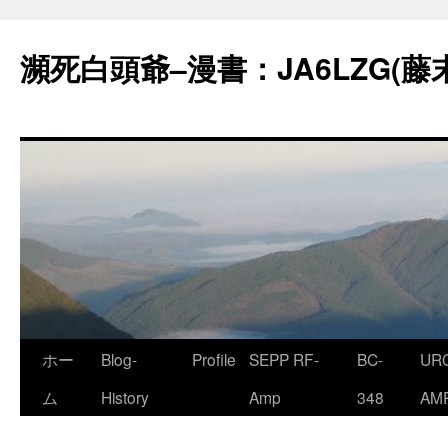
コ
ン
瀕死白頭爺–漫書：JA6LZG(藤
テ
ン
ツ
へ
ス
キ
ッ
プ
ホー
Blog-
Profile
SEPP RF-
BC-
URC
ム
History
Amp
348
AM