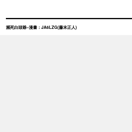
瀕死白頭爺–漫書：JA6LZG(藤末正人)