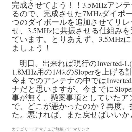
完成させてよう！！3.5MHzアン
るので、完成させた7MHzダイポ
つのダイポールを追加させてリレ
せ、3.5MHzに共振させる仕組み
ています。とりあえず、3.5MHz
ましょう！
明日、出来れば現行のInverted-
1.8MHz用の1/4λのSloperを
今までのアンテナの中ではInverte
ナだと思いますが、今までにSlop
事が無く、懸案事項としていたア
で、どこが悪かったのか？再度、
た。悪ければ、また戻せばいいか
カテゴリー:
アマチュア無線
パーマリンク