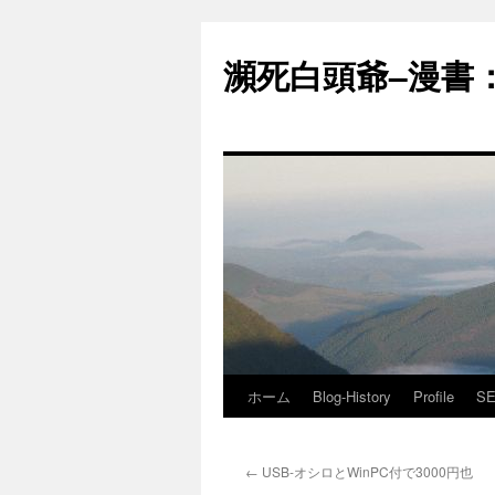
コ
ン
瀕死白頭爺–漫書：J
テ
ン
ツ
へ
ス
キ
ッ
プ
ホーム
Blog-History
Profile
SE
←
USB-オシロとWinPC付で3000円也