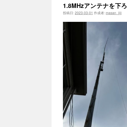
1.8MHzアンテナを下
投稿日:
2023-03-01
作成者:
masan_jiji