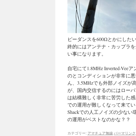
ピーダンスを600Ωとかにし
終的にはアンテナ・カップラを
い事になります。
自宅にて1.8MHz Invert
のとコンディションが非常に悪
ん、3.5MHzでも外部ノイズ
が、国内交信するのにはローパワ
は結構難しく非常に苦労した感
での運用が難しくなって来てい
Shackでの人工ノイズの少な
の運用がベストなのかな？？
カテゴリー:
アマチュア無線
パーマリンク