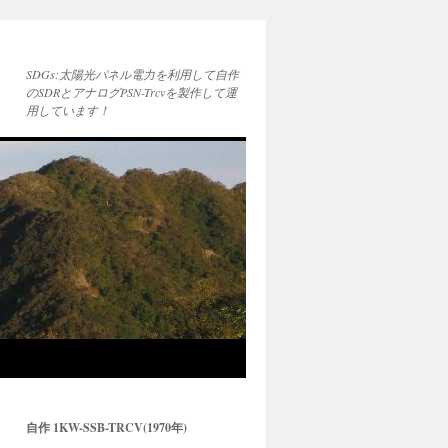
SDGs:太陽光パネル電力を利用して自作
のSDRとアナログPSN-Trcvを製作して運
用しています！
自作 1KW-SSB-TRCV(1970年)