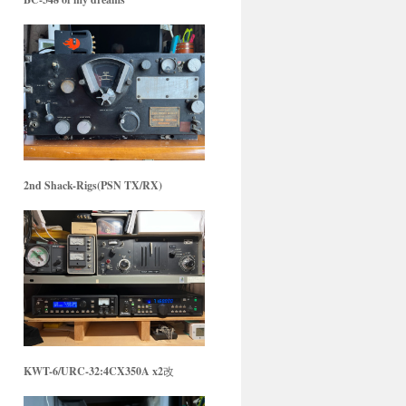
2nd Shack-Rigs(PSN TX/RX)
KWT-6/URC-32:4CX350A x2
改