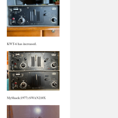
KWT-6 has increased.
MyShack(1977):SWAN210X