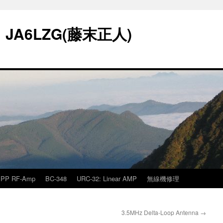
A6LZG(藤末正人)
PP RF-Amp
BC-348
URC-32: Linear AMP
無線機修理
3.5MHz Delta-Loop Antenna
→