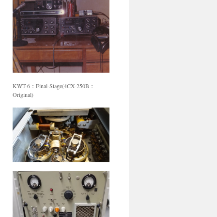
KWT-6：Final-Stage(4CX-250B：
Original)