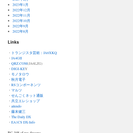
2023年1月
2022年12月
2022年11月
2022年10月
2022年9月
2022年8月
Links
・
トランジスタ芸術：JA6XKQ
・
JA4GII
・
QRZ.COM
(JA6LZG)
・
DIGI-KE
Y
・
モノタロウ
・
秋月電子
・
RSコンポーネンツ
・
マルツ
・
せんごくネット通販
・
共立エレショップ
・
aitendo
・
藤末健三
・
The Daily DX
・
EA1CS DX-Info
BC-348 of my dreams