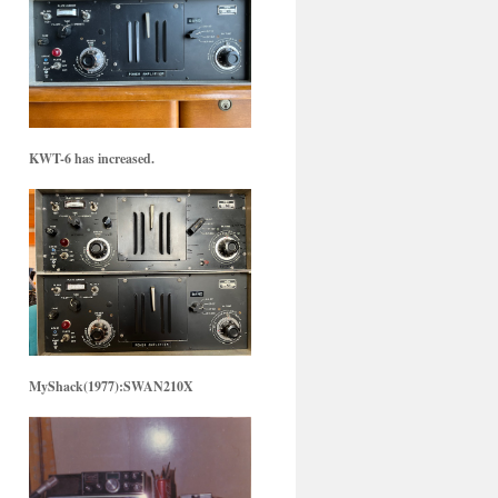
KWT-6 has increased.
MyShack(1977):SWAN210X