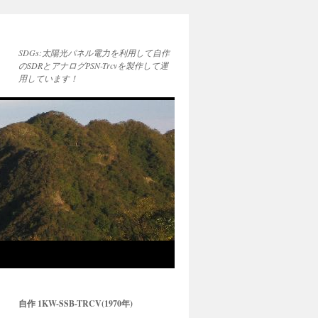
SDGs:太陽光パネル電力を利用して自作
のSDRとアナログPSN-Trcvを製作して運
用しています！
自作 1KW-SSB-TRCV(1970年)