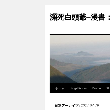
コ
ン
瀕死白頭爺–漫書：J
テ
ン
ツ
へ
ス
キ
ッ
プ
ホーム
Blog-History
Profile
SE
2024-04-19
日別アーカイブ: