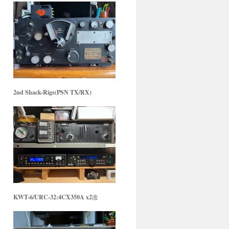
2nd Shack-Rigs(PSN TX/RX)
KWT-6/URC-32:4CX350A x2
改