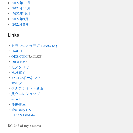
2022年12月
2022年11月
2022年10月
2022年9月
2022年8月
Links
・
トランジスタ芸術：JA6XKQ
・
JA4GII
・
QRZ.COM
(JA6LZG)
・
DIGI-KE
Y
・
モノタロウ
・
秋月電子
・
RSコンポーネンツ
・
マルツ
・
せんごくネット通販
・
共立エレショップ
・
aitendo
・
藤末健三
・
The Daily DX
・
EA1CS DX-Info
BC-348 of my dreams