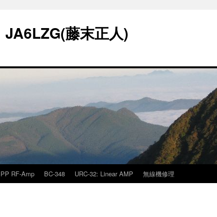
A6LZG(藤末正人)
PP RF-Amp
BC-348
URC-32: Linear AMP
無線機修理