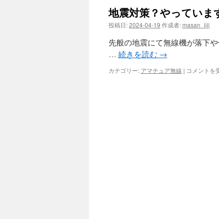
地震対策？やっていま
投稿日:
2024-04-19
作成者:
masan_jiji
先般の地震にて無線機が落下や
…
続きを読む
→
地
カテゴリー:
アマチュア無線
|
コメントを
震
対
策？
や
っ
て
い
ま
す
か？
は