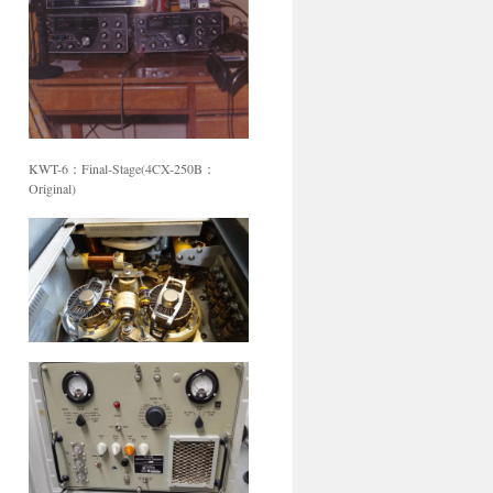
KWT-6：Final-Stage(4CX-250B：
Original)