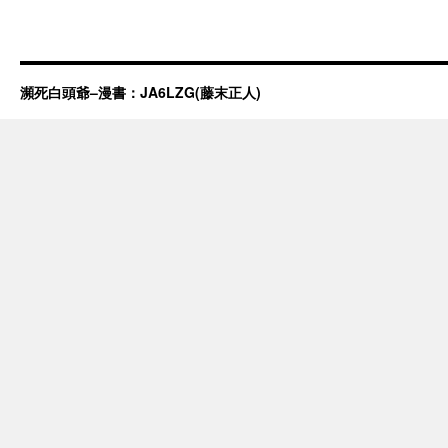
瀕死白頭爺–漫書：JA6LZG(藤末正人)