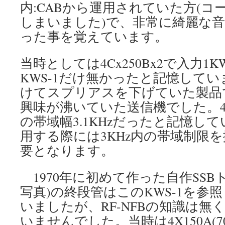
内:CABから運用されていた方(
しまいました)で、非常に綺麗な
った事を覚えています。
当時としては4Cx250Bx2で入力
KWS-1だけ無かったと記憶していま
けてスプリアスを下げていた製品
興味が沸いていた送信機でした。45
の帯域幅3.1KHzだったと記憶し
用する際には3KHz内の帯域制限
要となります。
1970年に初めて作った自作SSB
写真)の終段管はこのKWS-1を参照し
いましたが、RF-NFBの知識は無
いませんでした。当時は4X150A(703