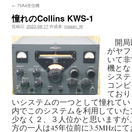
←
75A4受信機
憧れのCollins KWS-1
投稿日:
2023-08-17
作成者:
masan_jiji
開局以
がヤフ
いて非
機とな
システム
コンビ
ており
いシステムの一つとして憧れてい
内でこのシステムを利用していた
少なく２、３人位かと思いますが
方の一人は45年位前に3.5MHz