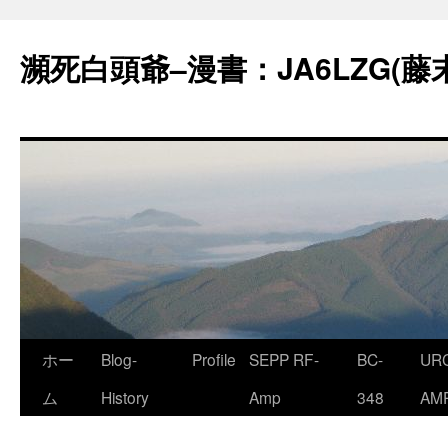
コ
ン
瀕死白頭爺–漫書：JA6LZG(藤
テ
ン
ツ
へ
ス
キ
ッ
プ
ホー
Blog-
Profile
SEPP RF-
BC-
URC
ム
History
Amp
348
AM