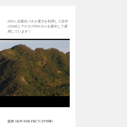
SDGs:太陽光パネル電力を利用して自作
のSDRとアナログPSN-Trcvを製作して運
用しています！
自作 1KW-SSB-TRCV(1970年)