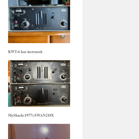
KWT-6 has increased.
MyShack(1977):SWAN210X