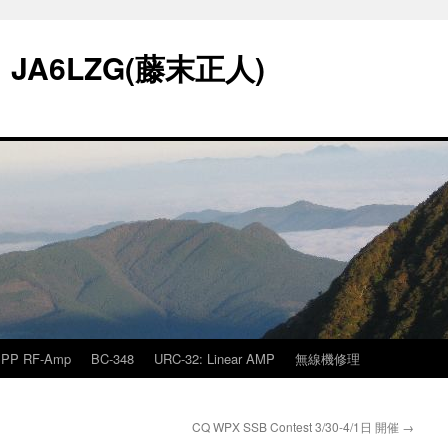
A6LZG(藤末正人)
PP RF-Amp
BC-348
URC-32: Linear AMP
無線機修理
CQ WPX SSB Contest 3/30-4/1日 開催
→