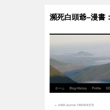
コ
ン
瀕死白頭爺–漫書：J
テ
ン
ツ
へ
ス
キ
ッ
プ
ホーム
Blog-History
Profile
SE
←
HAM-Journal 1993年8月号