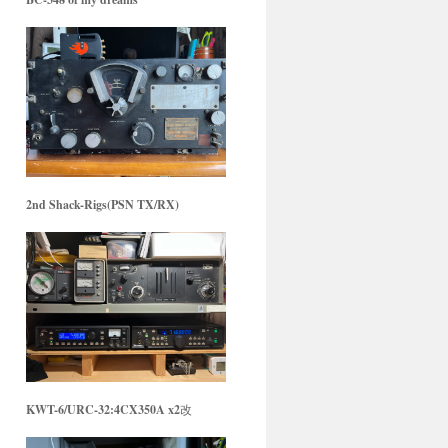
2nd Shack-Rigs(PSN TX/RX)
KWT-6/URC-32:4CX350A x2
改