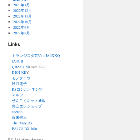
2023年1月
2022年12月
2022年11月
2022年10月
2022年9月
2022年8月
Links
・
トランジスタ芸術：JA6XKQ
・
JA4GII
・
QRZ.COM
(JA6LZG)
・
DIGI-KE
Y
・
モノタロウ
・
秋月電子
・
RSコンポーネンツ
・
マルツ
・
せんごくネット通販
・
共立エレショップ
・
aitendo
・
藤末健三
・
The Daily DX
・
EA1CS DX-Info
BC-348 of my dreams