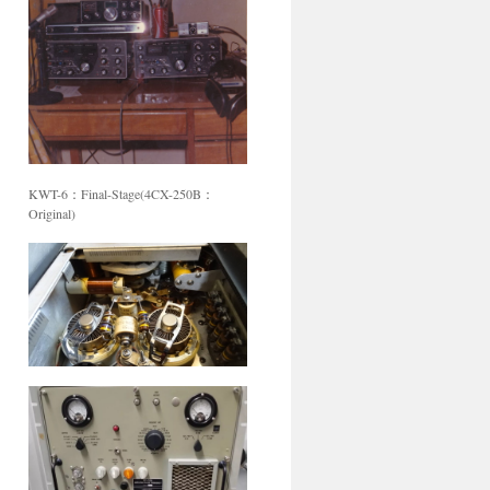
KWT-6：Final-Stage(4CX-250B：
Original)