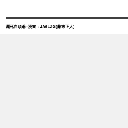
瀕死白頭爺–漫書：JA6LZG(藤末正人)