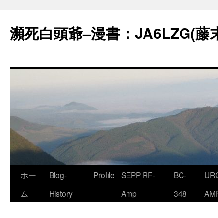
コ
ン
瀕死白頭爺–漫書：JA6LZG(藤
テ
ン
ツ
へ
ス
キ
ッ
プ
ホー
Blog-
Profile
SEPP RF-
BC-
URC
ム
History
Amp
348
AM