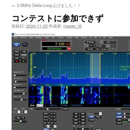
←
3.5MHz Delta-Loop上げました！！
コンテストに参加できず
投稿日:
2024-11-23
作成者:
masan_jiji