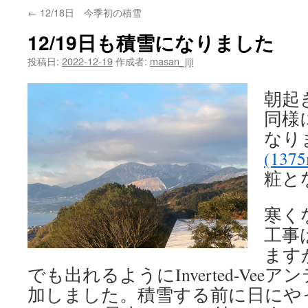
←
12/18日 今季初の積雪
12/19日も積雪になりました
投稿日:
2022-12-19
作成者:
masan_jiji
朝起
同様に
なり
(137
粧と
寒く
工事
ます
でも出れるようにInverted-Vee
加しました。積雪する前に日にや