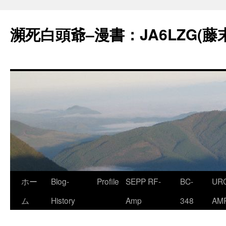
コ
ン
瀕死白頭爺–漫書：JA6LZG(藤
テ
ン
ツ
へ
ス
キ
ッ
プ
ホー
Blog-
Profile
SEPP RF-
BC-
URC
ム
History
Amp
348
AM