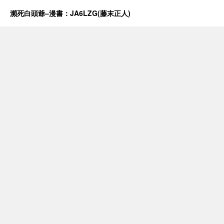
瀕死白頭爺–漫書：JA6LZG(藤末正人)