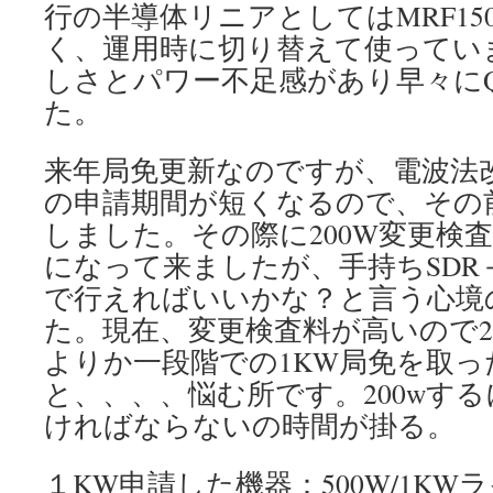
行の半導体リニアとしてはMRF150x
く、運用時に切り替えて使ってい
しさとパワー不足感があり早々に
た。
来年局免更新なのですが、電波法
の申請期間が短くなるので、その
しました。その際に200W変更検
になって来ましたが、手持ちSDR＋
で行えればいいかな？と言う心境
た。現在、変更検査料が高いので2段
よりか一段階での1KW局免を取っ
と、、、、悩む所です。200wす
ければならないの時間が掛る。
１KW申請した機器：500W/1K