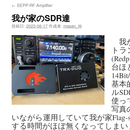
←
SEPP-RF Amplifier
我が家のSDR達
投稿日:
2023-06-17
作成者:
masan_jiji
我が
トラ
(Red
台ほ
14B
基本
ルS
使っ
写真
いながら運用していて我が家Flag-shi
する時間がほぼ無くなってしまい