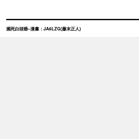
瀕死白頭爺–漫書：JA6LZG(藤末正人)