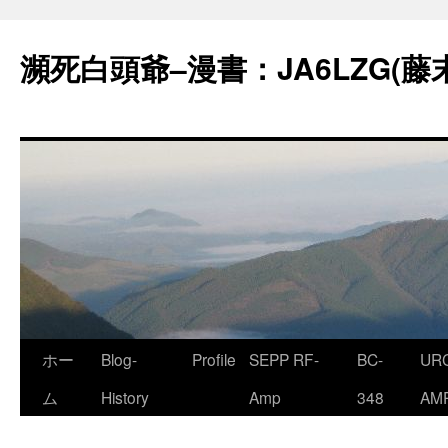
コ
ン
瀕死白頭爺–漫書：JA6LZG(藤
テ
ン
ツ
へ
ス
キ
ッ
プ
ホー
Blog-
Profile
SEPP RF-
BC-
URC
ム
History
Amp
348
AM