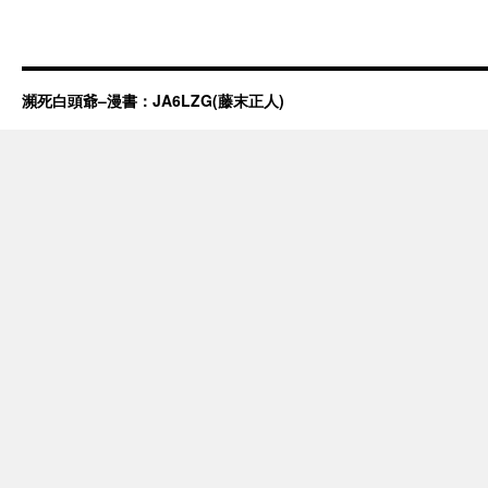
瀕死白頭爺–漫書：JA6LZG(藤末正人)