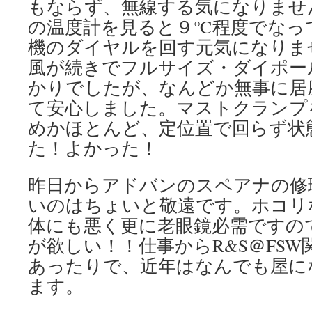
もならず、無線する気になりませ
の温度計を見ると９℃程度でなっ
機のダイヤルを回す元気になりま
風が続きでフルサイズ・ダイポー
かりでしたが、なんどか無事に居
て安心しました。マストクランプ
めかほとんど、定位置で回らず状
た！よかった！
昨日からアドバンのスペアナの修
いのはちょいと敬遠です。ホコリ
体にも悪く更に老眼鏡必需ですの
が欲しい！！仕事からR&S＠FS
あったりで、近年はなんでも屋に
ます。