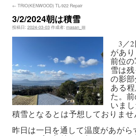
←
TRIO(KENWOOD) TL-922 Repair
3/2/2024朝は積雪
投稿日:
2024-03-03
作成者:
masan_jiji
3／2
があり
前位の
雪は残
の影部
ある程
た。前
いまし
積雪となるとは予想しておりませ
昨日は一日を通して温度があがらず