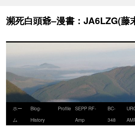
コ
ン
瀕死白頭爺–漫書：JA6LZG(藤
テ
ン
ツ
へ
ス
キ
ッ
プ
ホー
Blog-
Profile
SEPP RF-
BC-
URC
ム
History
Amp
348
AM