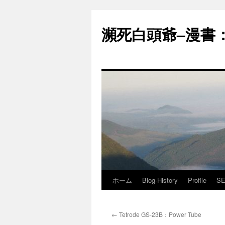
コ
ン
瀕死白頭爺–漫書：J
テ
ン
ツ
へ
ス
キ
ッ
プ
ホーム
Blog-History
Profile
SE
←
Tetrode GS-23B：Power Tube