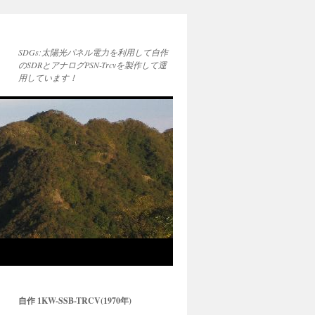
SDGs:太陽光パネル電力を利用して自作
のSDRとアナログPSN-Trcvを製作して運
用しています！
自作 1KW-SSB-TRCV(1970年)