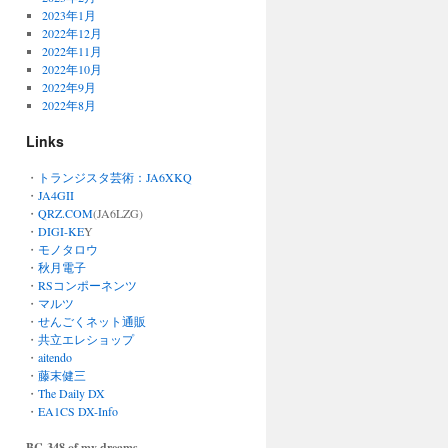
2023年1月
2022年12月
2022年11月
2022年10月
2022年9月
2022年8月
Links
・
トランジスタ芸術：JA6XKQ
・
JA4GII
・
QRZ.COM
(JA6LZG)
・
DIGI-KE
Y
・
モノタロウ
・
秋月電子
・
RSコンポーネンツ
・
マルツ
・
せんごくネット通販
・
共立エレショップ
・
aitendo
・
藤末健三
・
The Daily DX
・
EA1CS DX-Info
BC-348 of my dreams