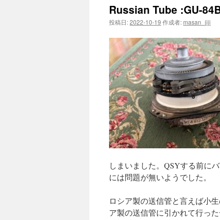
Russian Tube :GU-84
投稿日:
2022-10-19
作成者:
masan_jiji
しまいました。QSYする前に
には問題が無いようでした。
ロシア製の送信管と言えば小生の
ア製の送信管に引かれて行った一