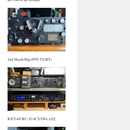
2nd Shack-Rigs(PSN TX/RX)
KWT-6/URC-32:4CX350A x2
改