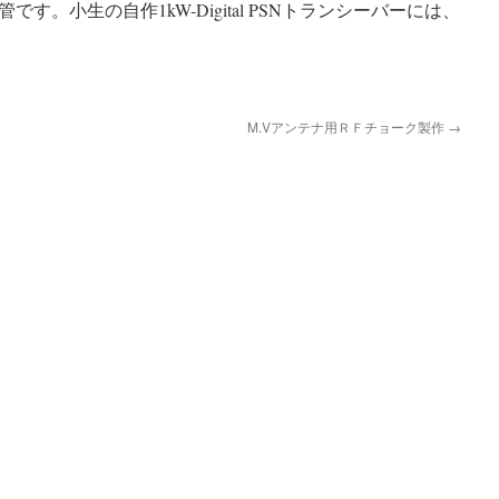
す。小生の自作1kW-Digital PSNトランシーバーには、
M.Vアンテナ用ＲＦチョーク製作
→