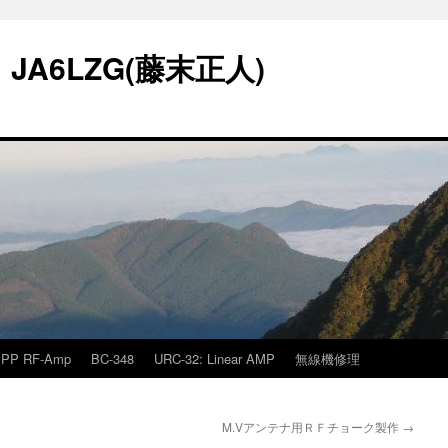
A6LZG(藤末正人)
PP RF-Amp
BC-348
URC-32: Linear AMP
無線機修理
M.Vアンテナ用ＲＦチョーク製作
→