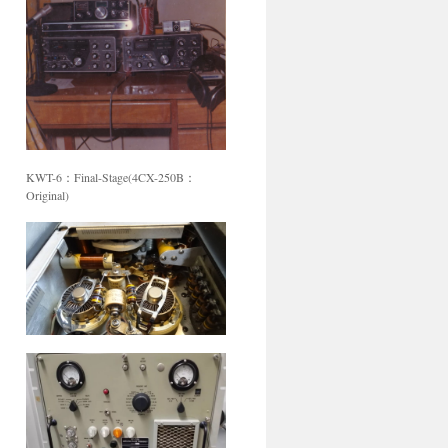
KWT-6：Final-Stage(4CX-250B：
Original)