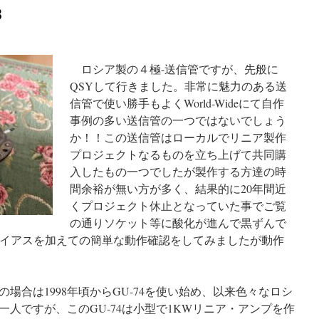
B
ロシア製の４極-送信管ですが、先般に
QSYして行きました。非常に魅力のある送
信管で使い勝手もよくWorld-Wideにて自作
事例の多い送信管の一つではないでしょう
か！！この送信管はローカルでリニア製作
プロジェクトなるものを立ち上げて共同購
入したもの一つでしたが製作する方達の時
間余裕が無い方が多く、結果的に20年間近
くプロジェクト休止となっていた事でご覧
の通りソケット等に酸化が進んで黒ずんで
バイアスを加えての簡単な動作確認をしてみましたが動作
場合は1998年頃からGU-74を使い始め、以来色々なロシ
人ですが、このGU-74は小型で1KWリニア・アンプを作