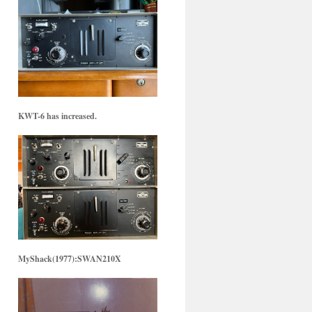
KWT-6 has increased.
MyShack(1977):SWAN210X