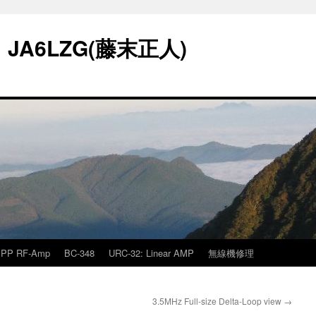
A6LZG(藤末正人)
PP RF-Amp
BC-348
URC-32: Linear AMP
無線機修理
3.5MHz Full-size Delta-Loop view
→