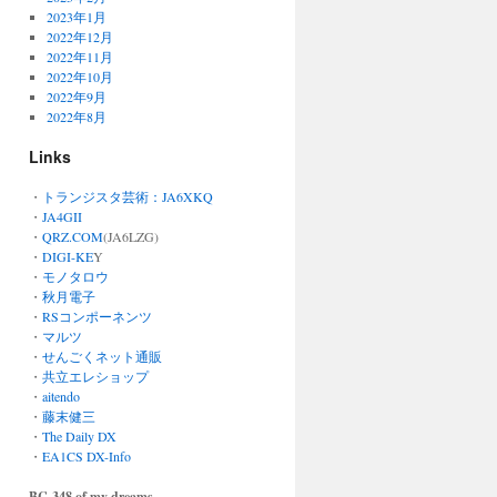
2023年1月
2022年12月
2022年11月
2022年10月
2022年9月
2022年8月
Links
・
トランジスタ芸術：JA6XKQ
・
JA4GII
・
QRZ.COM
(JA6LZG)
・
DIGI-KE
Y
・
モノタロウ
・
秋月電子
・
RSコンポーネンツ
・
マルツ
・
せんごくネット通販
・
共立エレショップ
・
aitendo
・
藤末健三
・
The Daily DX
・
EA1CS DX-Info
BC-348 of my dreams