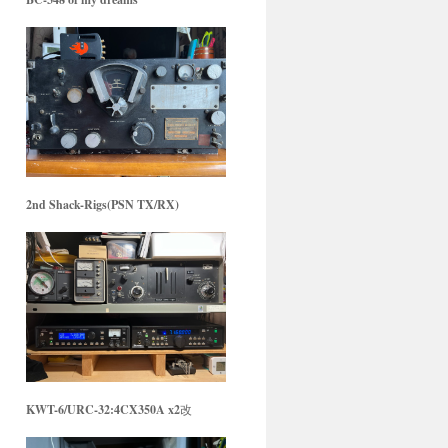
2nd Shack-Rigs(PSN TX/RX)
KWT-6/URC-32:4CX350A x2
改