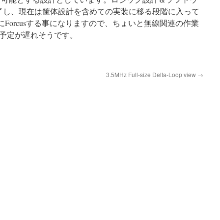
了し、現在は筐体設計を含めての実装に移る段階に入って
ctにForcusする事になりますので、ちょいと無線関連の作業
予定が遅れそうです。
3.5MHz Full-size Delta-Loop view
→