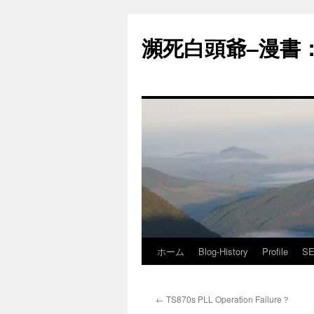
コ
ン
瀕死白頭爺–漫書：J
テ
ン
ツ
へ
ス
キ
ッ
プ
ホーム
Blog-History
Profile
SE
←
TS870s PLL Operation Failure？