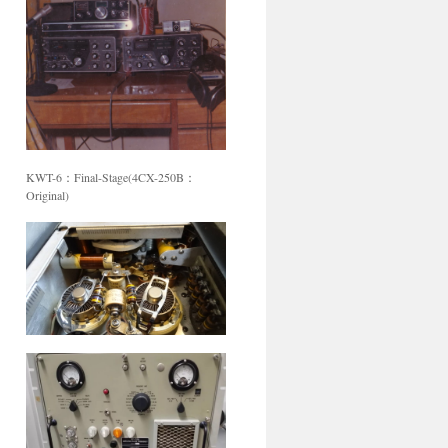
KWT-6：Final-Stage(4CX-250B：
Original)