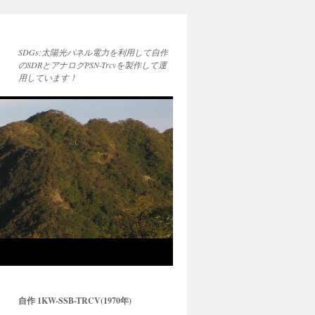
SDGs:太陽光パネル電力を利用して自作
のSDRとアナログPSN-Trcvを製作して運
用しています！
自作 1KW-SSB-TRCV(1970年)