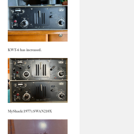
KWT-6 has increased.
MyShack(1977):SWAN210X