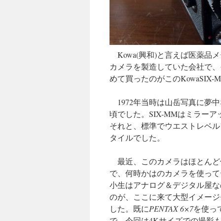
Kowa(興和)と言えば医薬
カメラを製造していた会社で、
めて買ったのがこのKowaSIX
1972年当時は山岳写真に夢中
頃でした。SIX-MMはミラ
それと、標準でウエストレベル
タイルでした。
最近、このカメラはほとんど使
で、何時かはのカメラを使って
小生はアナログ＆デジタル屋な
のが、ここに来て大型イメージセンサ
した。既に
PENTAX 6×7
を使っ
で、今回は4Kサイズでの撮影