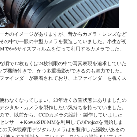
品メーカのイメージがありますが、昔からカメラ・レンズなど
その中で一眼の中型カメラを製造していました。小生が初
-MMで6×6サイズフィルムを使って利用するカメラでした。
な頃で12枚もくは24枚制限の中で写真表現を追求していた
ーアップ機能付きで、かつ多重撮影ができるのも魅力でした。
ファインダーが装着されており、上ファインダーを覗くス
わなくなってしまい、20年近く放置状態にありましたの
デジタル・カメラを製作したい気持ちを持っていました。
ので、以前から、CCDカメラの設計・製作していました
ー＋Kowa6SIX-MMを利用してのProjectを開始しま
ての天体観察用デジタルカメラはを製作した経験があるの
も可能とする設計としています。ロジック設計＆ソフトウ