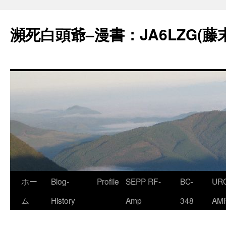
コ
ン
瀕死白頭爺–漫書：JA6LZG(藤
テ
ン
ツ
へ
ス
キ
ッ
プ
ホー
Blog-
Profile
SEPP RF-
BC-
URC
ム
History
Amp
348
AM