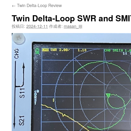
←
Twin Delta-Loop Review
Twin Delta-Loop SWR and SMI
投稿日:
2024-12-11
作成者:
masan_jiji