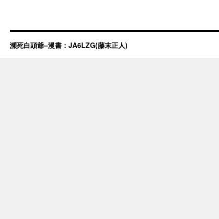
瀕死白頭爺–漫書：JA6LZG(藤末正人)