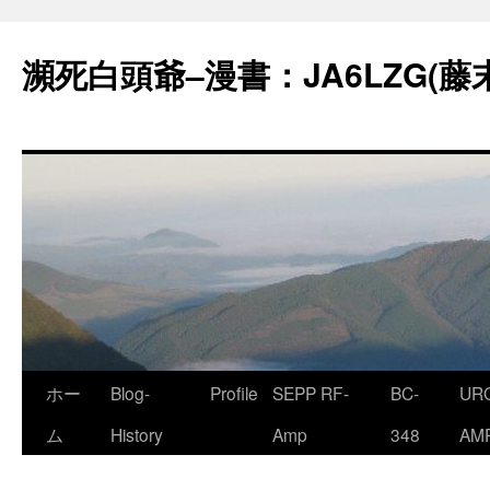
コ
ン
瀕死白頭爺–漫書：JA6LZG(藤
テ
ン
ツ
へ
ス
キ
ッ
プ
ホー
Blog-
Profile
SEPP RF-
BC-
URC
ム
History
Amp
348
AM