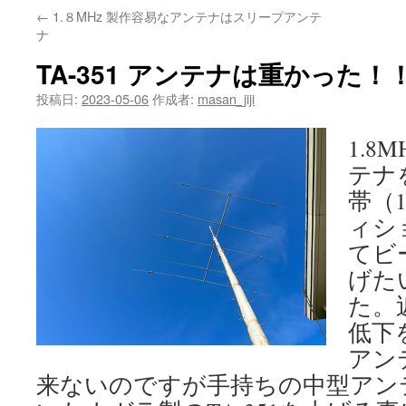
←
1.８MHz 製作容易なアンテナはスリープアンテ
ナ
TA-351 アンテナは重かった！
投稿日:
2023-05-06
作成者:
masan_jiji
1.8
テナ
帯（1
ィシ
てビ
げた
た。
低下
アン
来ないのですが手持ちの中型アン