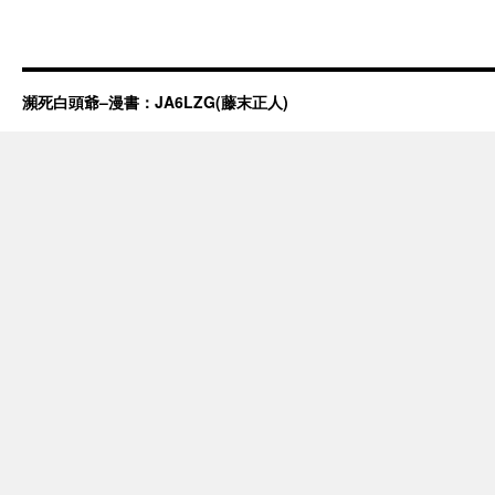
瀕死白頭爺–漫書：JA6LZG(藤末正人)