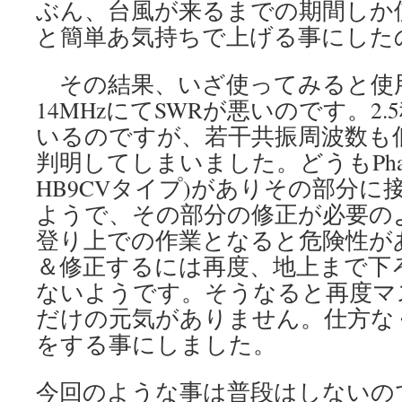
ぶん、台風が来るまでの期間しか
と簡単あ気持ちで上げる事にした
その結果、いざ使ってみると使
14MHzにてSWRが悪いのです。2
いるのですが、若干共振周波数も
判明してしまいました。どうもPhase-L
HB9CVタイプ)がありその部分
ようで、その部分の修正が必要の
登り上での作業となると危険性が
＆修正するには再度、地上まで下
ないようです。そうなると再度マ
だけの元気がありません。仕方な
をする事にしました。
今回のような事は普段はしないの